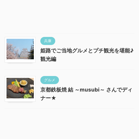
兵庫
姫路でご当地グルメとプチ観光を堪能♪
観光編
グルメ
京都鉄板焼 結 ～musubi～ さんでディ
ナー★