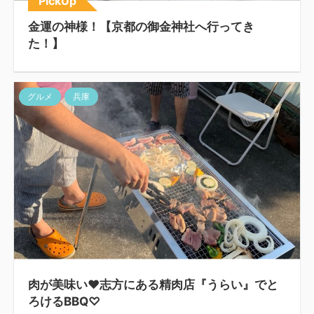
PickUp
金運の神様！【京都の御金神社へ行ってき
た！】
グルメ
兵庫
肉が美味い♥志方にある精肉店『うらい』でと
ろけるBBQ♡