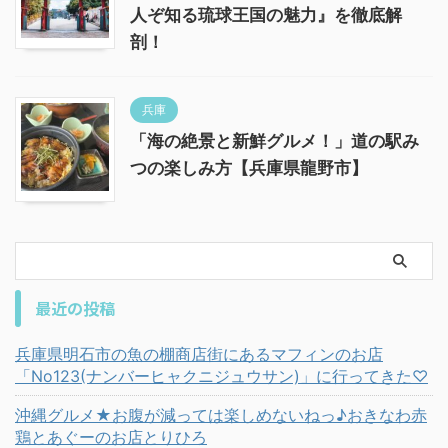
人ぞ知る琉球王国の魅力』を徹底解
剖！
兵庫
「海の絶景と新鮮グルメ！」道の駅み
つの楽しみ方【兵庫県龍野市】
最近の投稿
兵庫県明石市の魚の棚商店街にあるマフィンのお店
「No123(ナンバーヒャクニジュウサン)」に行ってきた♡
沖縄グルメ★お腹が減っては楽しめないねっ♪おきなわ赤
鶏とあぐーのお店とりひろ