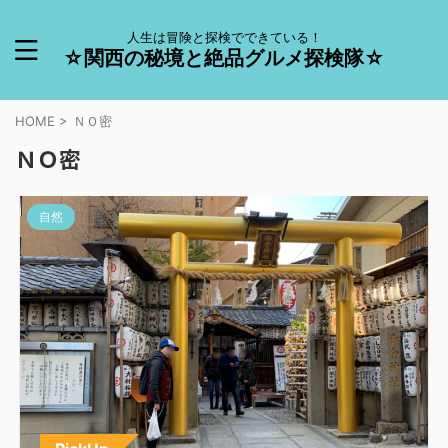
人生は冒険と探検でできている！
☆関西の秘境と絶品グルメ探検隊☆
HOME
>
ＮＯ密
ＮＯ密
自然