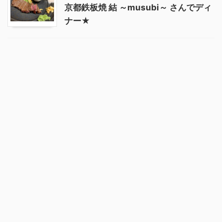
京都鉄板焼 結 ～musubi～ さんでディ
ナー★