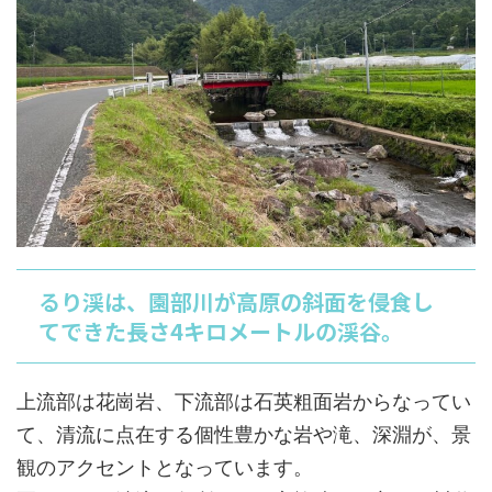
るり渓は、園部川が高原の斜面を侵食し
てできた長さ4キロメートルの渓谷。
上流部は花崗岩、下流部は石英粗面岩からなってい
て、清流に点在する個性豊かな岩や滝、深淵が、景
観のアクセントとなっています。