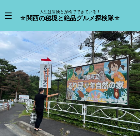
人生は冒険と探検でできている！
☆関西の秘境と絶品グルメ探検隊☆