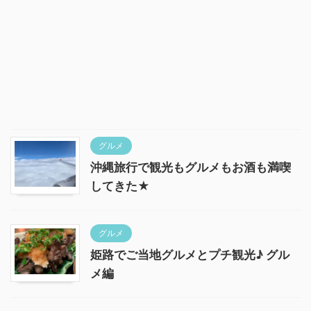
グルメ
沖縄旅行で観光もグルメもお酒も満喫
してきた★
グルメ
姫路でご当地グルメとプチ観光♪ グル
メ編