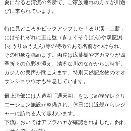
夏になると清流の各所で、ご家族連れの方々が川遊
びに来られています。
特に見どころをピックアップした「るり渓十二勝」
にはそれぞれに玉走盤（ぎょくそうばん)や双龍渕
(そうりゅうえん)等の特徴のある名前がつけられ、
その印象を強めます。両岸は広葉樹やアカマツが四
季折々の色彩を添え、清洌な川のなかからは時折、
カジカの美声が聞こえます。特別天然記念物のオオ
サンショウウオも生息しています。
最上流部には人造湖「通天湖」をはじめ観光レクリ
エーション施設が整備され、休日には近郊からレジ
ャーに訪れる人で賑わいます。
下流においてはアブラハヤが確認されました。釣れ
ませんでした(笑)