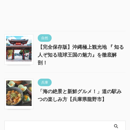
自然
【完全保存版】沖縄極上観光地 『 知る
人ぞ知る琉球王国の魅力』を徹底解
剖！
兵庫
「海の絶景と新鮮グルメ！」道の駅み
つの楽しみ方【兵庫県龍野市】