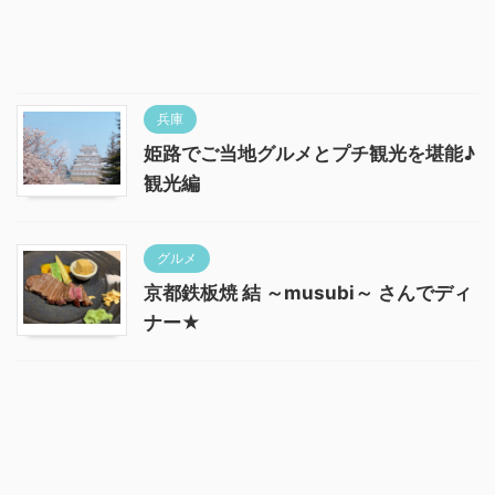
兵庫
姫路でご当地グルメとプチ観光を堪能♪
観光編
グルメ
京都鉄板焼 結 ～musubi～ さんでディ
ナー★