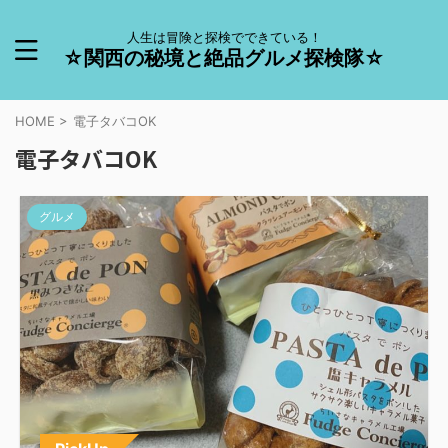
人生は冒険と探検でできている！
☆関西の秘境と絶品グルメ探検隊☆
HOME
>
電子タバコOK
電子タバコOK
グルメ