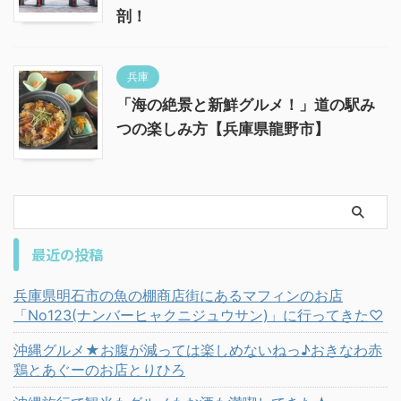
剖！
兵庫
「海の絶景と新鮮グルメ！」道の駅み
つの楽しみ方【兵庫県龍野市】
最近の投稿
兵庫県明石市の魚の棚商店街にあるマフィンのお店
「No123(ナンバーヒャクニジュウサン)」に行ってきた♡
沖縄グルメ★お腹が減っては楽しめないねっ♪おきなわ赤
鶏とあぐーのお店とりひろ