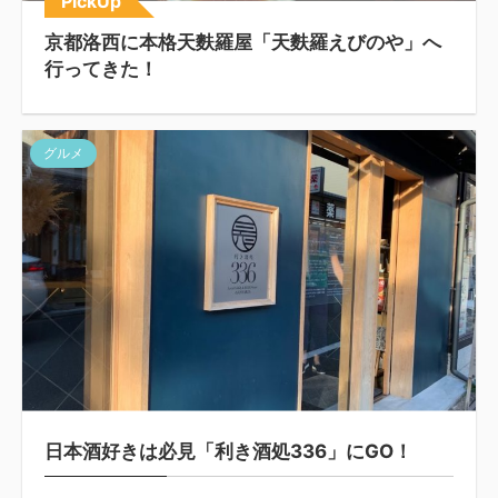
PickUp
京都洛西に本格天麩羅屋「天麩羅えびのや」へ
行ってきた！
グルメ
日本酒好きは必見「利き酒処336」にGO！