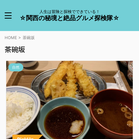
人生は冒険と探検でできている！
☆関西の秘境と絶品グルメ探検隊☆
HOME
>
茶碗坂
茶碗坂
自然