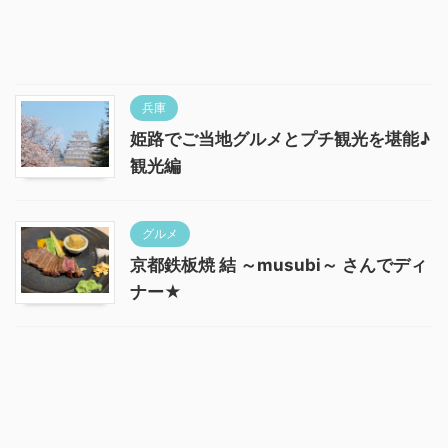
兵庫
姫路でご当地グルメとプチ観光を堪能♪
観光編
グルメ
京都鉄板焼 結 ～musubi～ さんでディ
ナー★