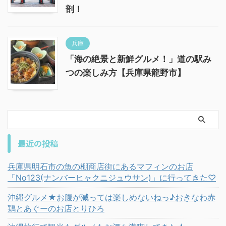
剖！
兵庫
「海の絶景と新鮮グルメ！」道の駅み
つの楽しみ方【兵庫県龍野市】
最近の投稿
兵庫県明石市の魚の棚商店街にあるマフィンのお店
「No123(ナンバーヒャクニジュウサン)」に行ってきた♡
沖縄グルメ★お腹が減っては楽しめないねっ♪おきなわ赤
鶏とあぐーのお店とりひろ