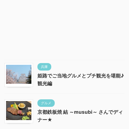
兵庫
姫路でご当地グルメとプチ観光を堪能♪
観光編
グルメ
京都鉄板焼 結 ～musubi～ さんでディ
ナー★