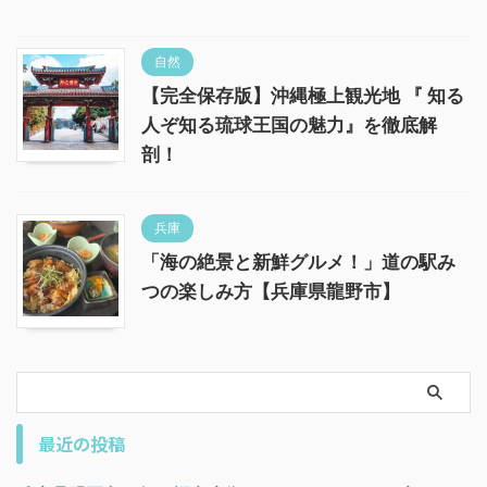
自然
【完全保存版】沖縄極上観光地 『 知る
人ぞ知る琉球王国の魅力』を徹底解
剖！
兵庫
「海の絶景と新鮮グルメ！」道の駅み
つの楽しみ方【兵庫県龍野市】
最近の投稿