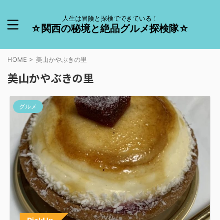
人生は冒険と探検でできている！
☆関西の秘境と絶品グルメ探検隊☆
HOME
>
美山かやぶきの里
美山かやぶきの里
グルメ