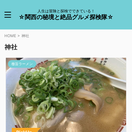
人生は冒険と探検でできている！
☆関西の秘境と絶品グルメ探検隊☆
HOME
>
神社
神社
檄旨ラーメン