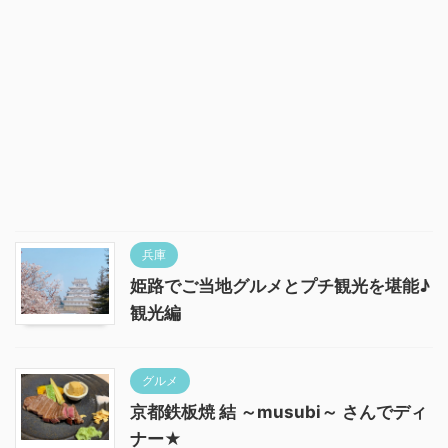
兵庫
姫路でご当地グルメとプチ観光を堪能♪
観光編
グルメ
京都鉄板焼 結 ～musubi～ さんでディ
ナー★