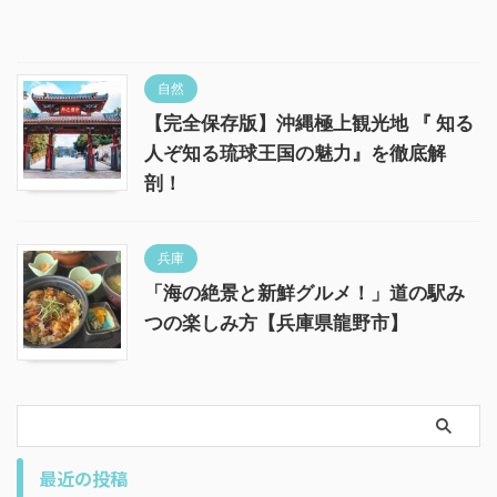
自然
【完全保存版】沖縄極上観光地 『 知る
人ぞ知る琉球王国の魅力』を徹底解
剖！
兵庫
「海の絶景と新鮮グルメ！」道の駅み
つの楽しみ方【兵庫県龍野市】
最近の投稿