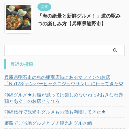
兵庫
「海の絶景と新鮮グルメ！」道の駅み
つの楽しみ方【兵庫県龍野市】
最近の投稿
兵庫県明石市の魚の棚商店街にあるマフィンのお店
「No123(ナンバーヒャクニジュウサン)」に行ってきた♡
沖縄グルメ★お腹が減っては楽しめないねっ♪おきなわ赤
鶏とあぐーのお店とりひろ
沖縄旅行で観光もグルメもお酒も満喫してきた★
姫路でご当地グルメとプチ観光♪ グルメ編