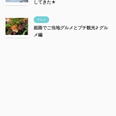
してきた★
グルメ
姫路でご当地グルメとプチ観光♪ グル
メ編