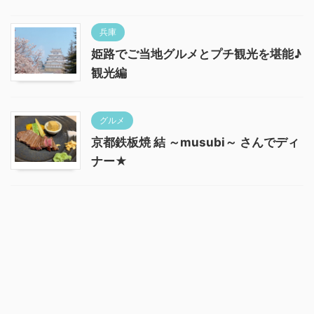
兵庫
姫路でご当地グルメとプチ観光を堪能♪
観光編
グルメ
京都鉄板焼 結 ～musubi～ さんでディ
ナー★