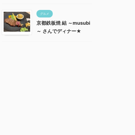
グルメ
京都鉄板焼 結 ～musubi
～ さんでディナー★