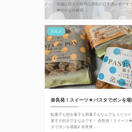
前編に続き京都丹山酒造の日本酒レポートです
爽やかな吟醸香 ...
グルメ
奈良発！スイーツ★パスタでポンを堪
駄菓子も焼き菓子も和菓子もなんでもコイコイ
菓子大好き♡まなみです！ 奈良発！スイーツ
タでポンを堪能♪ 奈良県 ...