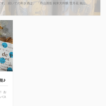
。 続いての利き酒は、 「丹山酒造 純米大吟醸 雪月花 嵐山」
能♪
！ お
★パス