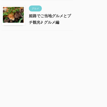
グルメ
姫路でご当地グルメとプ
チ観光♪ グルメ編