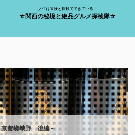
人生は冒険と探検でできている！
☆関西の秘境と絶品グルメ探検隊☆
～京都嵯峨野 後編～