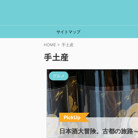
サイトマップ
HOME
>
手土産
手土産
グルメ
PickUp
日本酒大冒険。古都の旅路