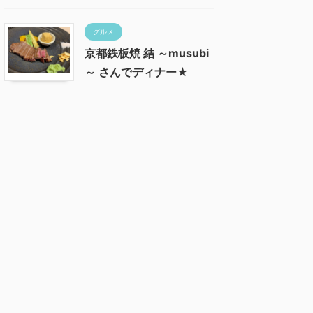
グルメ
京都鉄板焼 結 ～musubi
～ さんでディナー★