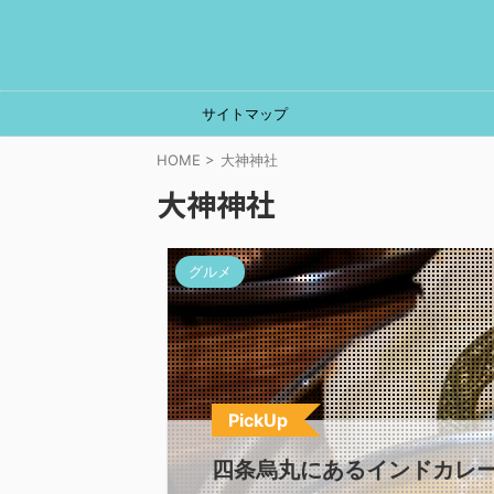
サイトマップ
HOME
>
大神神社
大神神社
グルメ
PickUp
四条烏丸にあるインドカレー