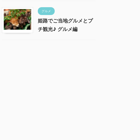
グルメ
姫路でご当地グルメとプ
チ観光♪ グルメ編