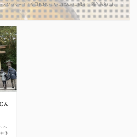
ンスひっく～！！今日もおいしいごはんのご紹介！ 四条烏丸にあ
じん
～へ
ご神体