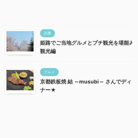
兵庫
姫路でご当地グルメとプチ観光を堪能♪
観光編
グルメ
京都鉄板焼 結 ～musubi～ さんでディ
ナー★