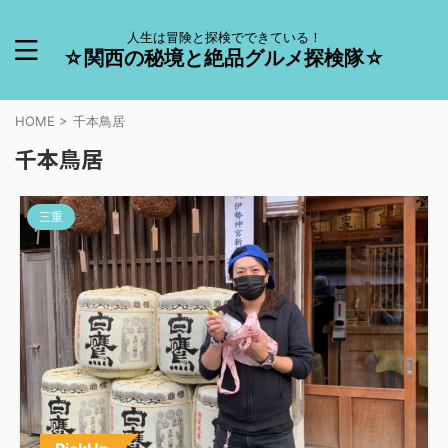
人生は冒険と探検でできている！
☆関西の秘境と絶品グルメ探検隊☆
HOME
>
千本鳥居
千本鳥居
三重