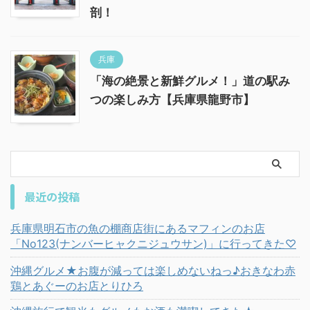
剖！
兵庫
「海の絶景と新鮮グルメ！」道の駅み
つの楽しみ方【兵庫県龍野市】
最近の投稿
兵庫県明石市の魚の棚商店街にあるマフィンのお店
「No123(ナンバーヒャクニジュウサン)」に行ってきた♡
沖縄グルメ★お腹が減っては楽しめないねっ♪おきなわ赤
鶏とあぐーのお店とりひろ