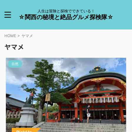
人生は冒険と探検でできている！
☆関西の秘境と絶品グルメ探検隊☆
HOME
>
ヤマメ
ヤマメ
自然