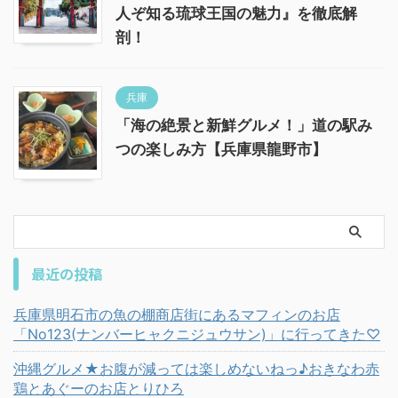
人ぞ知る琉球王国の魅力』を徹底解
剖！
兵庫
「海の絶景と新鮮グルメ！」道の駅み
つの楽しみ方【兵庫県龍野市】
最近の投稿
兵庫県明石市の魚の棚商店街にあるマフィンのお店
「No123(ナンバーヒャクニジュウサン)」に行ってきた♡
沖縄グルメ★お腹が減っては楽しめないねっ♪おきなわ赤
鶏とあぐーのお店とりひろ