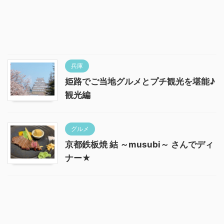
兵庫
姫路でご当地グルメとプチ観光を堪能♪
観光編
グルメ
京都鉄板焼 結 ～musubi～ さんでディ
ナー★