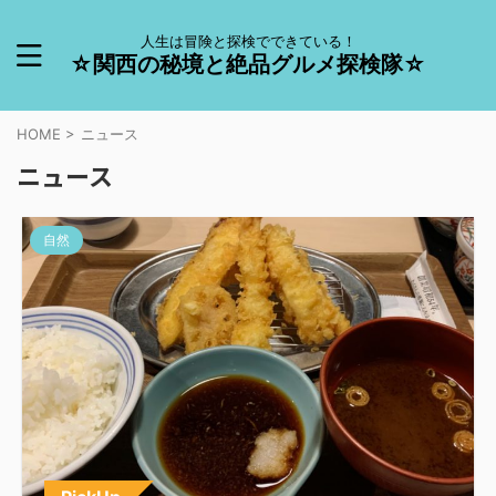
人生は冒険と探検でできている！
☆関西の秘境と絶品グルメ探検隊☆
HOME
>
ニュース
ニュース
自然