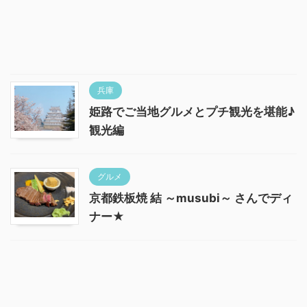
兵庫
姫路でご当地グルメとプチ観光を堪能♪
観光編
グルメ
京都鉄板焼 結 ～musubi～ さんでディ
ナー★