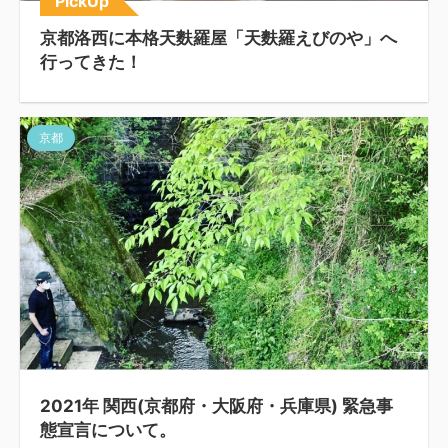
PickUp
京都洛西に本格天麩羅屋「天麩羅えびのや」へ
行ってきた！
京都
2021年 関西(京都府・大阪府・兵庫県) 緊急事
態宣言について。