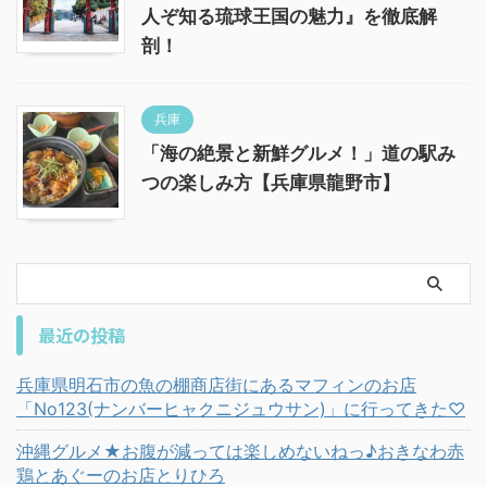
人ぞ知る琉球王国の魅力』を徹底解
剖！
兵庫
「海の絶景と新鮮グルメ！」道の駅み
つの楽しみ方【兵庫県龍野市】
最近の投稿
兵庫県明石市の魚の棚商店街にあるマフィンのお店
「No123(ナンバーヒャクニジュウサン)」に行ってきた♡
沖縄グルメ★お腹が減っては楽しめないねっ♪おきなわ赤
鶏とあぐーのお店とりひろ