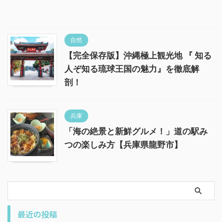
自然
【完全保存版】沖縄極上観光地 『 知る
人ぞ知る琉球王国の魅力』を徹底解
剖！
兵庫
「海の絶景と新鮮グルメ！」道の駅み
つの楽しみ方【兵庫県龍野市】
最近の投稿