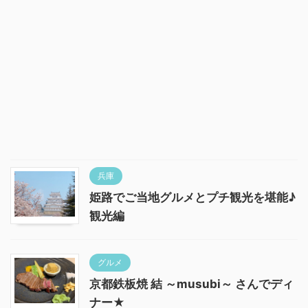
兵庫
姫路でご当地グルメとプチ観光を堪能♪
観光編
グルメ
京都鉄板焼 結 ～musubi～ さんでディ
ナー★