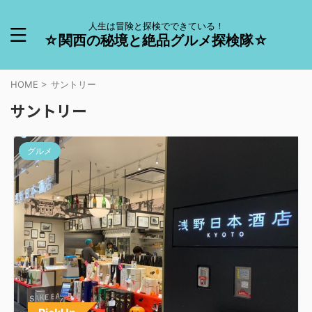
人生は冒険と探検でできている！
☆関西の秘境と絶品グルメ探検隊☆
HOME
>
サントリー
サントリー
グルメ