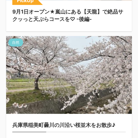
PickUp
9月1日オープン★嵐山にある【天龍】で絶品サ
クッっと天ぷらコースを♡ -後編-
自然
兵庫県稲美町曇川の川沿い桜並木をお散歩♪