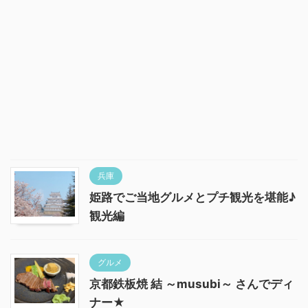
兵庫
姫路でご当地グルメとプチ観光を堪能♪
観光編
グルメ
京都鉄板焼 結 ～musubi～ さんでディ
ナー★