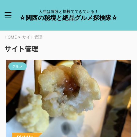
人生は冒険と探検でできている！
☆関西の秘境と絶品グルメ探検隊☆
HOME
>
サイト管理
サイト管理
グルメ