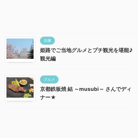
兵庫
姫路でご当地グルメとプチ観光を堪能♪
観光編
グルメ
京都鉄板焼 結 ～musubi～ さんでディ
ナー★