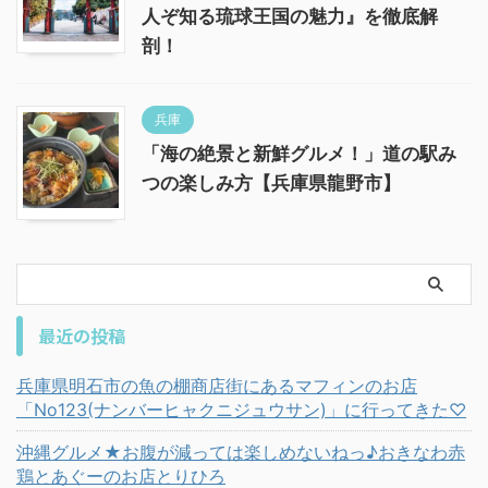
人ぞ知る琉球王国の魅力』を徹底解
剖！
兵庫
「海の絶景と新鮮グルメ！」道の駅み
つの楽しみ方【兵庫県龍野市】
最近の投稿
兵庫県明石市の魚の棚商店街にあるマフィンのお店
「No123(ナンバーヒャクニジュウサン)」に行ってきた♡
沖縄グルメ★お腹が減っては楽しめないねっ♪おきなわ赤
鶏とあぐーのお店とりひろ