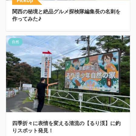
PickUp
関西の秘境と絶品グルメ探検隊編集長の名刺を
作ってみた♪
自然
四季折々に表情を変える清流の【るり渓】に釣
りスポット発見！