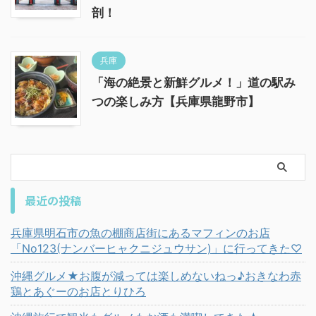
剖！
兵庫
「海の絶景と新鮮グルメ！」道の駅み
つの楽しみ方【兵庫県龍野市】
最近の投稿
兵庫県明石市の魚の棚商店街にあるマフィンのお店
「No123(ナンバーヒャクニジュウサン)」に行ってきた♡
沖縄グルメ★お腹が減っては楽しめないねっ♪おきなわ赤
鶏とあぐーのお店とりひろ