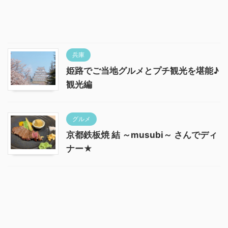
兵庫
姫路でご当地グルメとプチ観光を堪能♪
観光編
グルメ
京都鉄板焼 結 ～musubi～ さんでディ
ナー★