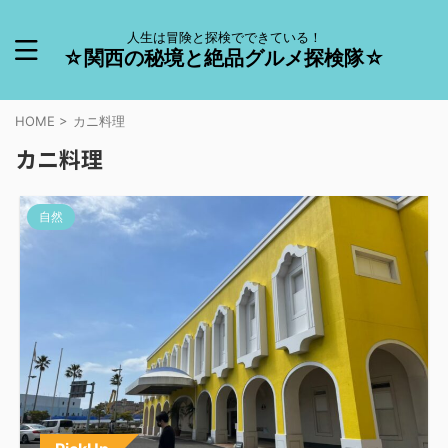
人生は冒険と探検でできている！
☆関西の秘境と絶品グルメ探検隊☆
HOME
>
カニ料理
カニ料理
自然