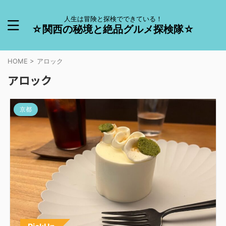
人生は冒険と探検でできている！
☆関西の秘境と絶品グルメ探検隊☆
HOME
>
アロック
アロック
京都