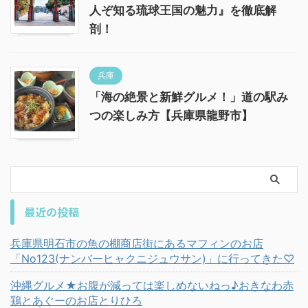
人ぞ知る琉球王国の魅力』を徹底解
剖！
兵庫
「海の絶景と新鮮グルメ！」道の駅み
つの楽しみ方【兵庫県龍野市】
最近の投稿
兵庫県明石市の魚の棚商店街にあるマフィンのお店
「No123(ナンバーヒャクニジュウサン)」に行ってきた♡
沖縄グルメ★お腹が減っては楽しめないねっ♪おきなわ赤
鶏とあぐーのお店とりひろ