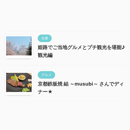
兵庫
姫路でご当地グルメとプチ観光を堪能♪
観光編
グルメ
京都鉄板焼 結 ～musubi～ さんでディ
ナー★