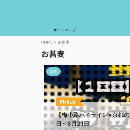
サイトマップ
HOME
>
お蕎麦
お蕎麦
京都
PickUp
【梅小路ハイライン×京都の
日～8月21日