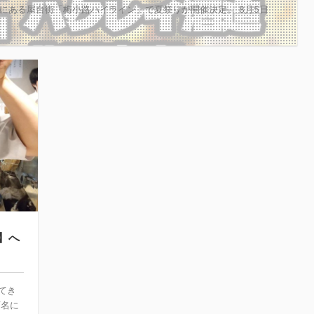
ぐにある屋台街「梅小路ハイライン」で夏祭りが開催決定。 8月5日
】へ
てき
店名に