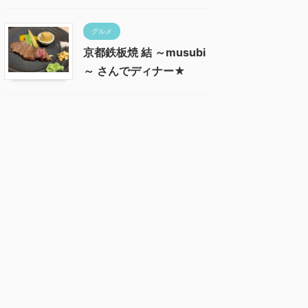
グルメ
京都鉄板焼 結 ～musubi
～ さんでディナー★