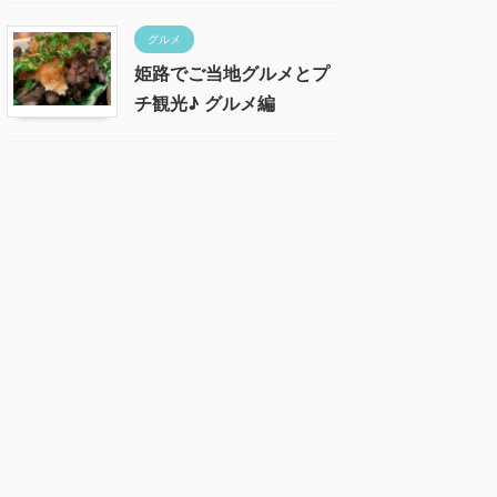
グルメ
姫路でご当地グルメとプ
チ観光♪ グルメ編