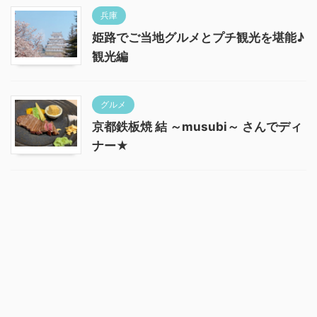
兵庫
姫路でご当地グルメとプチ観光を堪能♪
観光編
グルメ
京都鉄板焼 結 ～musubi～ さんでディ
ナー★