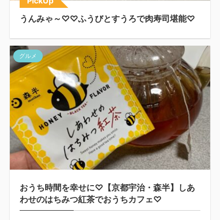
PickUp
うんみゃ～♡♡ふうびとすうろで肉寿司堪能♡
グルメ
おうち時間を幸せに♡【京都宇治・森半】しあ
わせのはちみつ紅茶でおうちカフェ♡