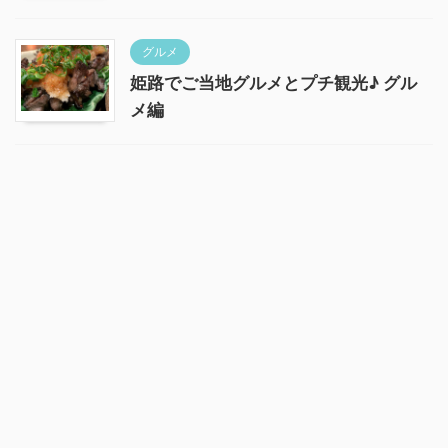
グルメ
姫路でご当地グルメとプチ観光♪ グル
メ編