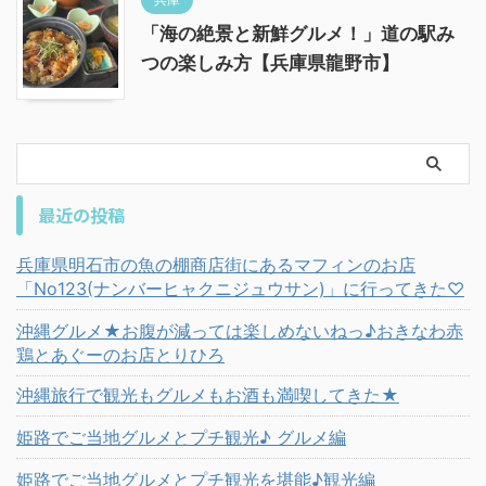
「海の絶景と新鮮グルメ！」道の駅み
つの楽しみ方【兵庫県龍野市】
最近の投稿
兵庫県明石市の魚の棚商店街にあるマフィンのお店
「No123(ナンバーヒャクニジュウサン)」に行ってきた♡
沖縄グルメ★お腹が減っては楽しめないねっ♪おきなわ赤
鶏とあぐーのお店とりひろ
沖縄旅行で観光もグルメもお酒も満喫してきた★
姫路でご当地グルメとプチ観光♪ グルメ編
姫路でご当地グルメとプチ観光を堪能♪観光編