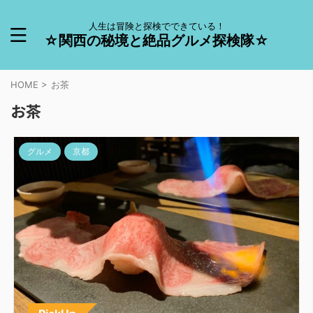
人生は冒険と探検でできている！
☆関西の秘境と絶品グルメ探検隊☆
HOME
>
お茶
お茶
グルメ
京都