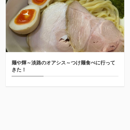
麺や輝～淡路のオアシス～つけ麺食べに行って
きた！