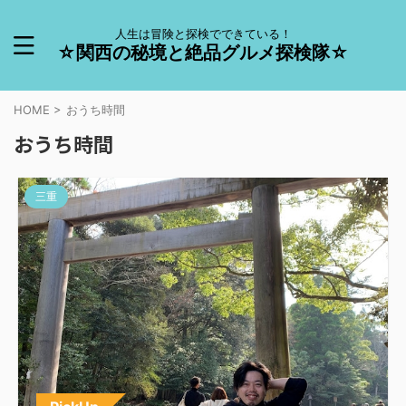
人生は冒険と探検でできている！
☆関西の秘境と絶品グルメ探検隊☆
HOME
>
おうち時間
おうち時間
三重