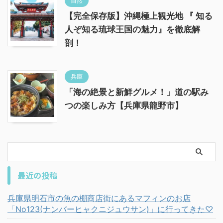
自然
【完全保存版】沖縄極上観光地 『 知る
人ぞ知る琉球王国の魅力』を徹底解
剖！
兵庫
「海の絶景と新鮮グルメ！」道の駅み
つの楽しみ方【兵庫県龍野市】
最近の投稿
兵庫県明石市の魚の棚商店街にあるマフィンのお店
「No123(ナンバーヒャクニジュウサン)」に行ってきた♡