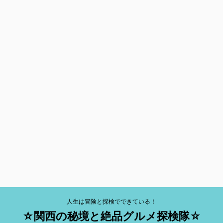
人生は冒険と探検でできている！
☆関西の秘境と絶品グルメ探検隊☆