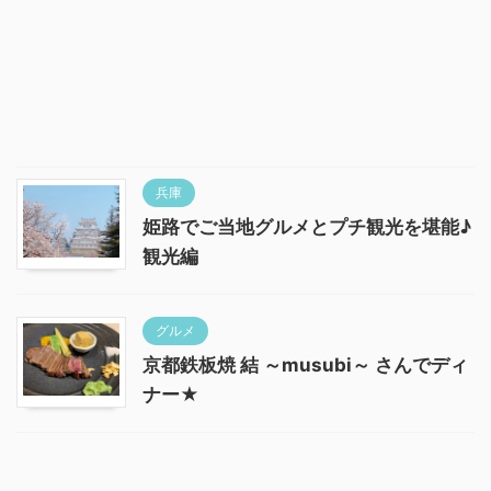
兵庫
姫路でご当地グルメとプチ観光を堪能♪
観光編
グルメ
京都鉄板焼 結 ～musubi～ さんでディ
ナー★