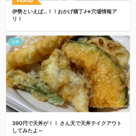
PickUp
伊勢といえば…！！おかげ横丁♪※穴場情報ア
リ！
自然
390円で天丼が！！ さん天で天丼テイクアウト
してみたよ～