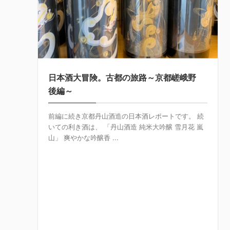
日本酒大冒険。古都の旅路～京都嵯峨野
後編～
前編に続き京都丹山酒造の日本酒レポートです。 続
いての利き酒は、 「丹山酒造 純米大吟醸 雪月花 嵐
山」 爽やかな吟醸香 ...