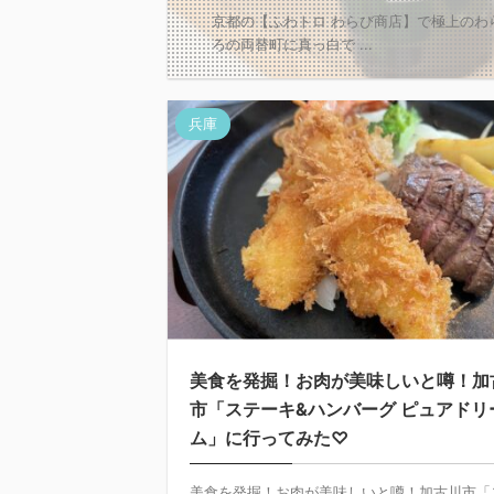
京都の【ふわトロ わらび商店】で極上のわ
ろの両替町に真っ白で ...
兵庫
美食を発掘！お肉が美味しいと噂！加
市「ステーキ&ハンバーグ ピュアドリ
ム」に行ってみた♡
美食を発掘！お肉が美味しいと噂！加古川市「