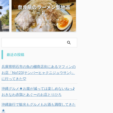
奈良県のラーメン聖地巡
礼
神
麺を目指せ！奈良富雄 「ジャンク
屋 哲」二郎系ラーメン
最近の投稿
兵庫県明石市の魚の棚商店街にあるマフィンの
お店「No123(ナンバーヒャクニジュウサン)」
に行ってきた♡
沖縄グルメ★お腹が減っては楽しめないねっ♪
おきなわ赤鶏とあぐーのお店とりひろ
沖縄旅行で観光もグルメもお酒も満喫してきた
★