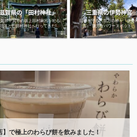
滋賀県の「田村神社」
三重県の伊勢神宮
滋賀県甲賀市の坂上田村麻呂を祀る
日本を守る八百万の神々「伊勢
厄落とし田村神社へ行ってきた!
宮」 強力なパワースポット。
店】で極上のわらび餅を飲みました！