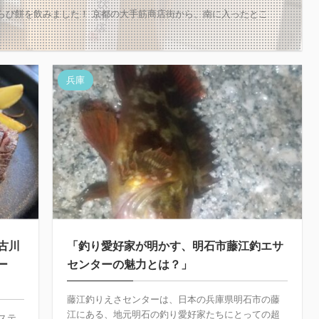
らび餅を飲みました！ 京都の大手筋商店街から、南に入ったとこ
兵庫
古川
「釣り愛好家が明かす、明石市藤江釣エサ
ー
センターの魅力とは？」
藤江釣りえさセンターは、日本の兵庫県明石市の藤
江にある、地元明石の釣り愛好家たちにとっての超
ステ