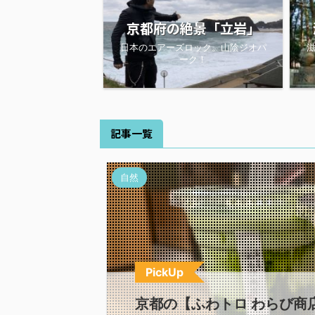
京都府の絶景「立岩」
日本のエアーズロック。山陰ジオパ
ーク！
記事一覧
自然
PickUp
京都の【ふわトロ わらび商