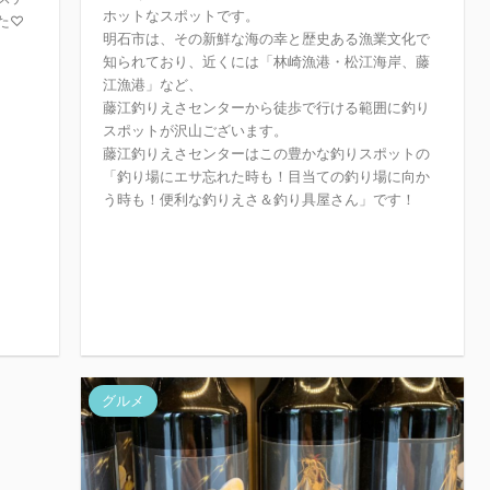
ホットなスポットです。
た♡
明石市は、その新鮮な海の幸と歴史ある漁業文化で
知られており、近くには「林崎漁港・松江海岸、藤
江漁港」など、
藤江釣りえさセンターから徒歩で行ける範囲に釣り
スポットが沢山ございます。
藤江釣りえさセンターはこの豊かな釣りスポットの
「釣り場にエサ忘れた時も！目当ての釣り場に向か
う時も！便利な釣りえさ＆釣り具屋さん」です！
グルメ