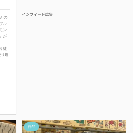
インフィード広告
んの
ブル
モン
」が
り徒
乗り遅
自然