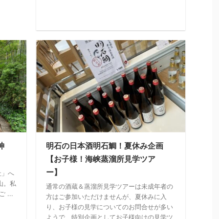
神
明石の日本酒明石鯛！夏休み企画
【お子様！海峡蒸溜所見学ツア
ー】
社」へ
山。私
通常の酒蔵＆蒸溜所見学ツアーは未成年者の
...
方はご参加いただけませんが、夏休みに入
り、お子様の見学についてのお問合せが多い
ようで、特別企画としてお子様向けの見学ツ