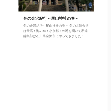
冬の金沢紀行～尾山神社の巻～
冬の金沢紀行～尾山神社の巻～ 冬の北陸金沢
は最高！海の幸！小京都！の噂を聞いて私達
編集部は石川県金沢市にやってきました！ ...