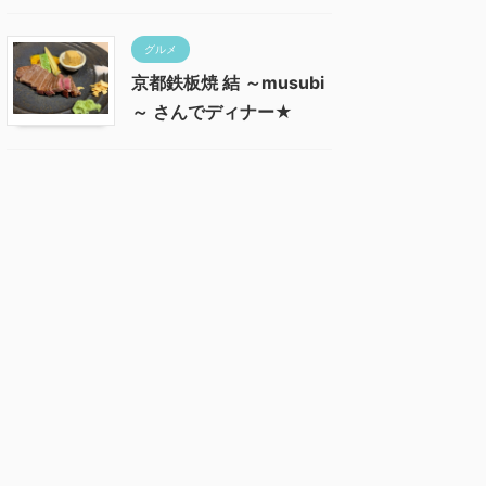
グルメ
京都鉄板焼 結 ～musubi
～ さんでディナー★