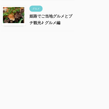
グルメ
姫路でご当地グルメとプ
チ観光♪ グルメ編