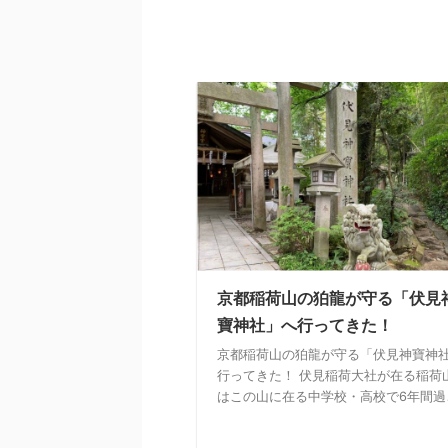
京都稲荷山の狛龍が守る「伏見
寶神社」へ行ってきた！
京都稲荷山の狛龍が守る「伏見神寶神
行ってきた！ 伏見稲荷大社が在る稲荷
はこの山に在る中学校・高校で6年間過ご 