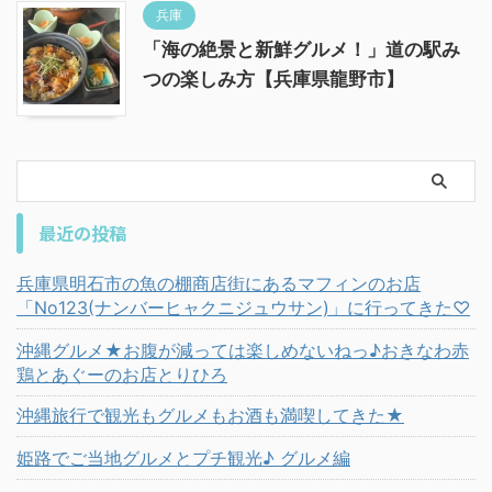
兵庫
「海の絶景と新鮮グルメ！」道の駅み
つの楽しみ方【兵庫県龍野市】
最近の投稿
兵庫県明石市の魚の棚商店街にあるマフィンのお店
「No123(ナンバーヒャクニジュウサン)」に行ってきた♡
沖縄グルメ★お腹が減っては楽しめないねっ♪おきなわ赤
鶏とあぐーのお店とりひろ
沖縄旅行で観光もグルメもお酒も満喫してきた★
姫路でご当地グルメとプチ観光♪ グルメ編