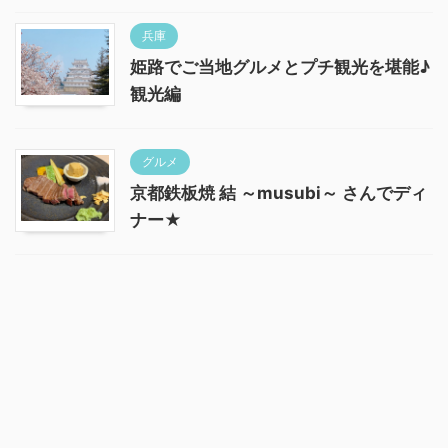
兵庫
姫路でご当地グルメとプチ観光を堪能♪
観光編
グルメ
京都鉄板焼 結 ～musubi～ さんでディ
ナー★