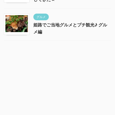
グルメ
姫路でご当地グルメとプチ観光♪ グル
メ編