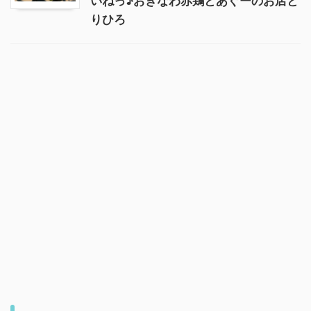
いねっ♪おきなわ赤鶏とあぐーのお店と
りひろ