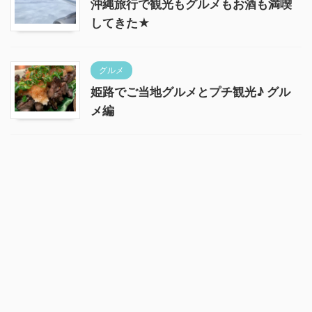
沖縄旅行で観光もグルメもお酒も満喫
してきた★
グルメ
姫路でご当地グルメとプチ観光♪ グル
メ編