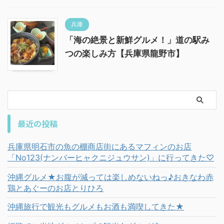
兵庫
「海の絶景と新鮮グルメ！」道の駅み
つの楽しみ方【兵庫県龍野市】
最近の投稿
兵庫県明石市の魚の棚商店街にあるマフィンのお店
「No123(ナンバーヒャクニジュウサン)」に行ってきた♡
沖縄グルメ★お腹が減っては楽しめないねっ♪おきなわ赤
鶏とあぐーのお店とりひろ
沖縄旅行で観光もグルメもお酒も満喫してきた★