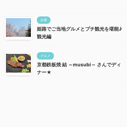
兵庫
姫路でご当地グルメとプチ観光を堪能♪
観光編
グルメ
京都鉄板焼 結 ～musubi～ さんでディ
ナー★