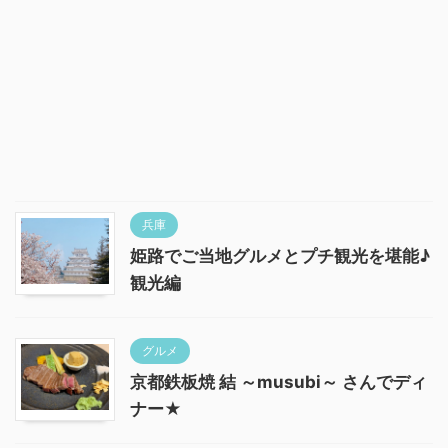
兵庫
姫路でご当地グルメとプチ観光を堪能♪
観光編
グルメ
京都鉄板焼 結 ～musubi～ さんでディ
ナー★