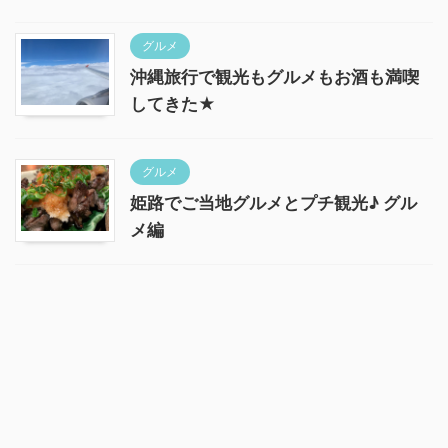
グルメ
沖縄旅行で観光もグルメもお酒も満喫
してきた★
グルメ
姫路でご当地グルメとプチ観光♪ グル
メ編