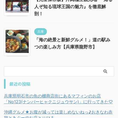
人ぞ知る琉球王国の魅力』を徹底解
剖！
兵庫
「海の絶景と新鮮グルメ！」道の駅み
つの楽しみ方【兵庫県龍野市】
最近の投稿
兵庫県明石市の魚の棚商店街にあるマフィンのお店
「No123(ナンバーヒャクニジュウサン)」に行ってきた♡
沖縄グルメ★お腹が減っては楽しめないねっ♪おきなわ赤
鶏とあぐーのお店とりひろ