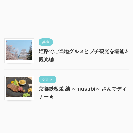
兵庫
姫路でご当地グルメとプチ観光を堪能♪
観光編
グルメ
京都鉄板焼 結 ～musubi～ さんでディ
ナー★