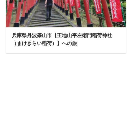
兵庫県丹波篠山市【王地山平左衛門稲荷神社
（まけきらい稲荷）】への旅