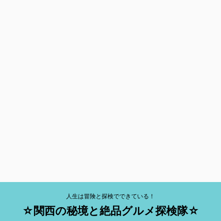
人生は冒険と探検でできている！
☆関西の秘境と絶品グルメ探検隊☆