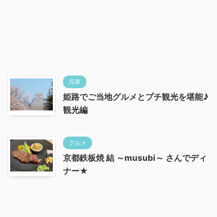
兵庫
姫路でご当地グルメとプチ観光を堪能♪
観光編
グルメ
京都鉄板焼 結 ～musubi～ さんでディ
ナー★