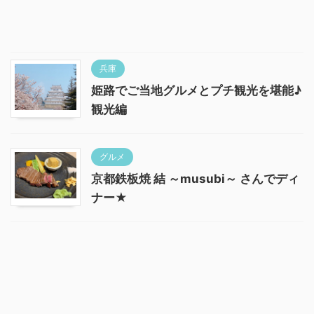
兵庫
姫路でご当地グルメとプチ観光を堪能♪
観光編
グルメ
京都鉄板焼 結 ～musubi～ さんでディ
ナー★