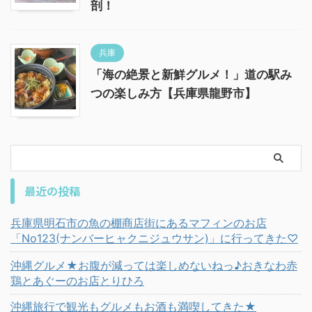
剖！
兵庫
「海の絶景と新鮮グルメ！」道の駅み
つの楽しみ方【兵庫県龍野市】
最近の投稿
兵庫県明石市の魚の棚商店街にあるマフィンのお店
「No123(ナンバーヒャクニジュウサン)」に行ってきた♡
沖縄グルメ★お腹が減っては楽しめないねっ♪おきなわ赤
鶏とあぐーのお店とりひろ
沖縄旅行で観光もグルメもお酒も満喫してきた★