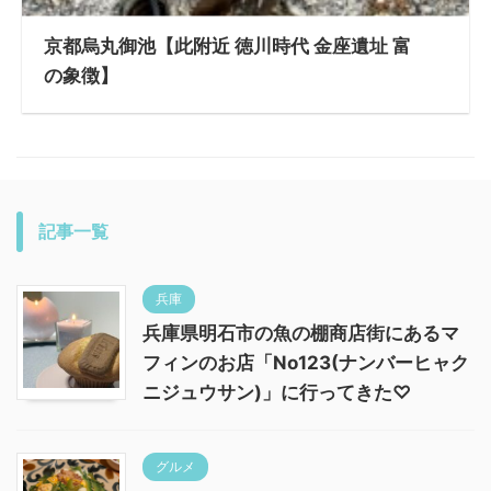
京都烏丸御池【此附近 徳川時代 金座遺址 富
の象徴】
記事一覧
兵庫
兵庫県明石市の魚の棚商店街にあるマ
フィンのお店「No123(ナンバーヒャク
ニジュウサン)」に行ってきた♡
グルメ