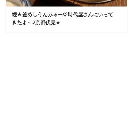
続★釜めしうんみゃー♡時代屋さんにいって
きたよ～♪京都伏見★