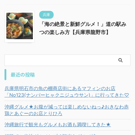
兵庫
「海の絶景と新鮮グルメ！」道の駅み
つの楽しみ方【兵庫県龍野市】
最近の投稿
兵庫県明石市の魚の棚商店街にあるマフィンのお店
「No123(ナンバーヒャクニジュウサン)」に行ってきた♡
沖縄グルメ★お腹が減っては楽しめないねっ♪おきなわ赤
鶏とあぐーのお店とりひろ
沖縄旅行で観光もグルメもお酒も満喫してきた★