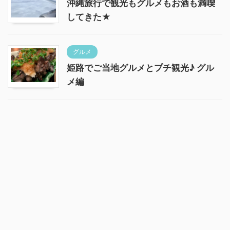
沖縄旅行で観光もグルメもお酒も満喫
してきた★
グルメ
姫路でご当地グルメとプチ観光♪ グル
メ編