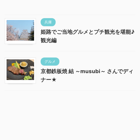
兵庫
姫路でご当地グルメとプチ観光を堪能♪
観光編
グルメ
京都鉄板焼 結 ～musubi～ さんでディ
ナー★