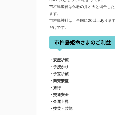
市杵島姫神は仏教の弁才天と習合した
ます。
市杵島神社は、全国に20以上ありま
だけです。
市杵島姫命さまのご利益
・安産祈願
・子授かり
・子宝祈願
・商売繁盛
・旅行
・交通安全
・金運上昇
・技芸・芸能