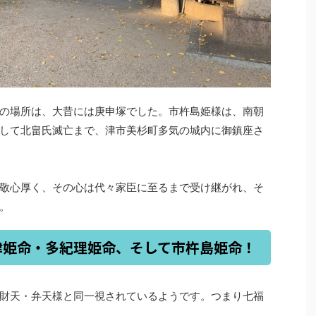
の場所は、大昔には庚申塚でした。市杵島姫様は、南朝
して北畠氏滅亡まで、津市美杉町多気の城内に御鎮座さ
敬心厚く、その心は代々家臣に至るまで受け継がれ、そ
。
津姫命・多紀理姫命、そして市杵島姫命！
財天・弁天様と同一視されているようです。つまり七福