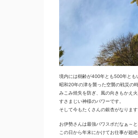
境内には樹齢が400年とも500年と
昭和20年の津を襲った空襲の戦災の
みこみ焼失を防ぎ、風の向きもかえ火
すさまじい神様のパワーです。
そして今もたくさんの銀杏がなります
お伊勢さんは最強パワスポだなぁ～と
この日から年末にかけてお仕事が超絶