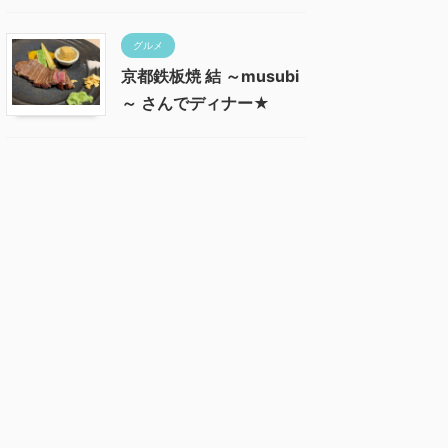
グルメ
京都鉄板焼 結 ～musubi
～ さんでディナー★