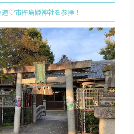
り道♡市杵島姫神社を参拝！