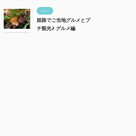
グルメ
姫路でご当地グルメとプ
チ観光♪ グルメ編