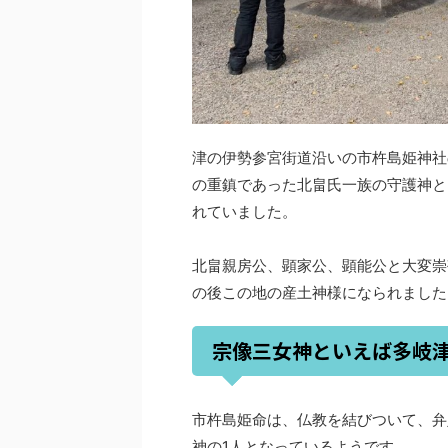
津の伊勢参宮街道沿いの市杵島姫神社
の重鎮であった北畠氏一族の守護神と
れていました。
北畠親房公、顕家公、顕能公と大変崇
の後この地の産土神様になられました
宗像三女神といえば多岐
市杵島姫命は、仏教を結びついて、弁
神の1人となっているようです。