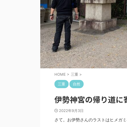
HOME
>
三重
>
三重
自然
伊勢神宮の帰り道に
2022年9月3日
さて。お伊勢さんのラストはヒメガミ