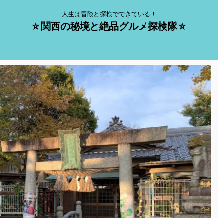
人生は冒険と探検でできている！
☆関西の秘境と絶品グルメ探検隊☆