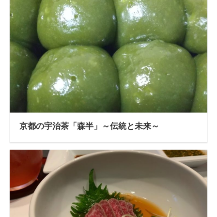
京都の宇治茶「森半」～伝統と未来～