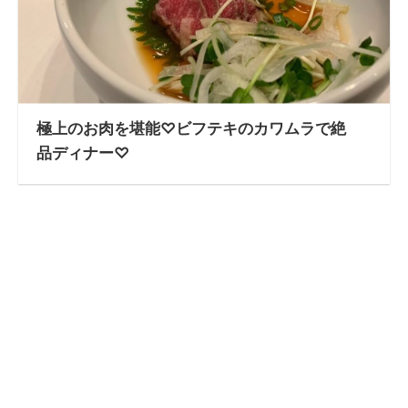
極上のお肉を堪能♡ビフテキのカワムラで絶
品ディナー♡