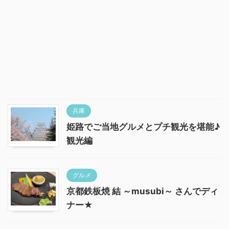
兵庫
姫路でご当地グルメとプチ観光を堪能♪
観光編
グルメ
京都鉄板焼 結 ～musubi～ さんでディ
ナー★