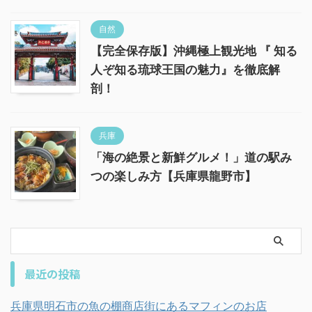
自然
【完全保存版】沖縄極上観光地 『 知る
人ぞ知る琉球王国の魅力』を徹底解
剖！
兵庫
「海の絶景と新鮮グルメ！」道の駅み
つの楽しみ方【兵庫県龍野市】
最近の投稿
兵庫県明石市の魚の棚商店街にあるマフィンのお店