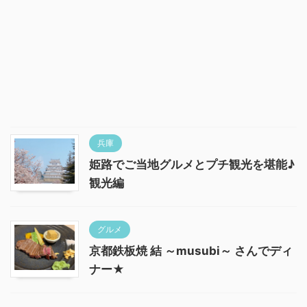
兵庫
姫路でご当地グルメとプチ観光を堪能♪
観光編
グルメ
京都鉄板焼 結 ～musubi～ さんでディ
ナー★