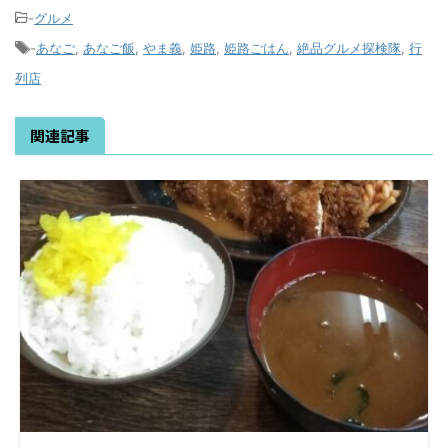
-
グルメ
-
あなご
,
あなご飯
,
やま義
,
姫路
,
姫路ごはん
,
絶品グルメ探検隊
,
行
列店
関連記事