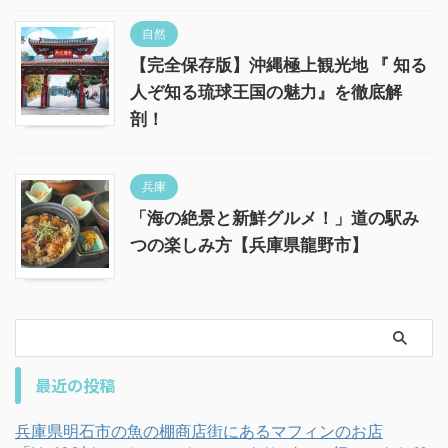
自然
【完全保存版】沖縄極上観光地 『 知る
人ぞ知る琉球王国の魅力』を徹底解
剖！
兵庫
「海の絶景と新鮮グルメ！」道の駅み
つの楽しみ方【兵庫県龍野市】
最近の投稿
兵庫県明石市の魚の棚商店街にあるマフィンのお店