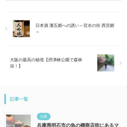
日本酒 灘五郷への誘い～宮水の街 西宮郷
～
大阪の最高の秘境【摂津峡公園で森林
浴！】
記事一覧
兵庫
兵庫県明石市の魚の棚商店街にあるマ