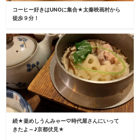
コーヒー好きはUNOに集合★太秦映画村から
徒歩９分！
続★釜めしうんみゃー♡時代屋さんにいって
きたよ～♪京都伏見★