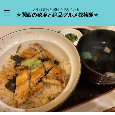
人生は冒険と探検でできている！
☆関西の秘境と絶品グルメ探検隊☆