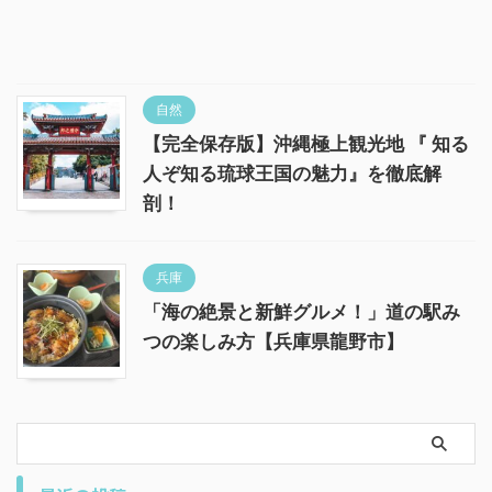
自然
【完全保存版】沖縄極上観光地 『 知る
人ぞ知る琉球王国の魅力』を徹底解
剖！
兵庫
「海の絶景と新鮮グルメ！」道の駅み
つの楽しみ方【兵庫県龍野市】