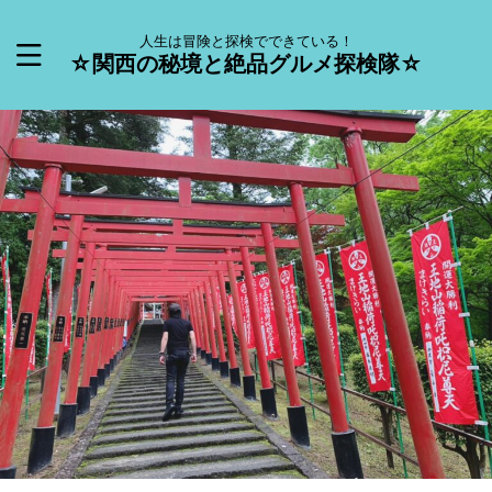
人生は冒険と探検でできている！
☆関西の秘境と絶品グルメ探検隊☆