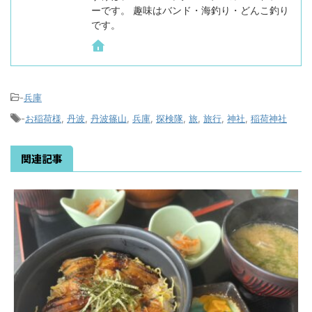
ーです。 趣味はバンド・海釣り・どんこ釣り
です。
-
兵庫
-
お稲荷様
,
丹波
,
丹波篠山
,
兵庫
,
探検隊
,
旅
,
旅行
,
神社
,
稲荷神社
関連記事