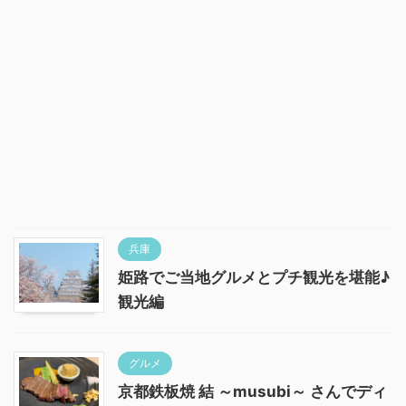
兵庫
姫路でご当地グルメとプチ観光を堪能♪
観光編
グルメ
京都鉄板焼 結 ～musubi～ さんでディ