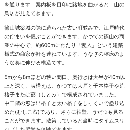
を通ります。案内板を目印に路地を曲がると、山の
鳥居が見えてきます。
篠山城築城の際に造られた古い町並みで、江戸時代
の佇まいを偲ぶことができます。かつての篠山の商
業の中心で、約600mにわたり「妻入」という建築
様式の商家が軒を連ねています。うなぎの寝床のよ
うな奥に伸びる構造です。
5mから8mほどの狭い間口、奥行きは大半が40m以
上と深く、表構えは、かつては大戸と千本格子や荒
格子または蔀（しとみ）で構成されていました。
中二階の窓は出格子と太い格子をしっくいで塗り込
めた(むしこ窓)であり、さらに袖壁、うだつも見る
ことができます。散策していると当時にタイムスリ
ップした感覚を体験できます。