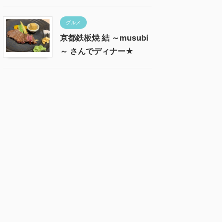
グルメ
京都鉄板焼 結 ～musubi
～ さんでディナー★