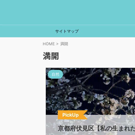
サイトマップ
HOME
>
満開
満開
自然
PickUp
京都府伏見区【私の生まれた