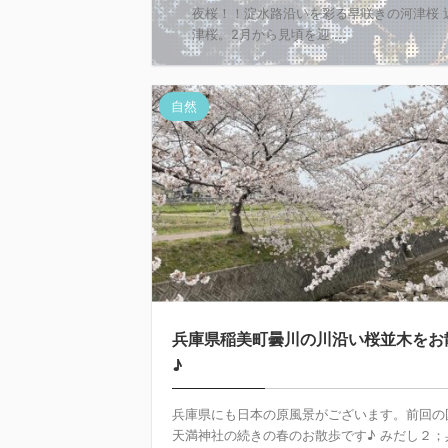
夜桜！！淀水路沿いを彩る早咲きの河津桜
津桜。2月から見頃を迎 ...
自然
兵庫県稲美町曇川の川沿い桜並木をお
♪
兵庫県にも日本の原風景がございます。前回の
天満神社の続きの春のお散歩です♪ みだし２；