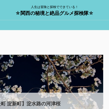
人生は冒険と探検でできている！
☆関西の秘境と絶品グルメ探検隊☆
町 淀新町】淀水路の河津桜