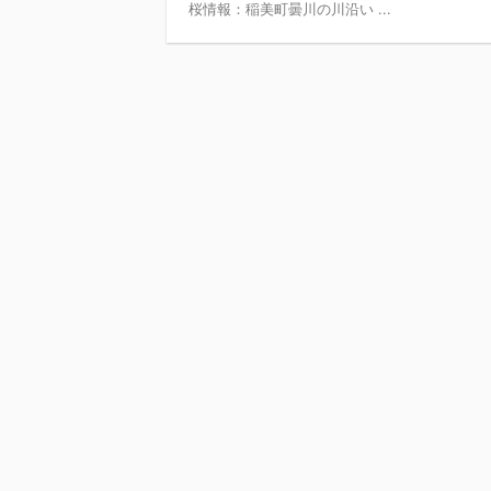
桜情報：稲美町曇川の川沿い ...