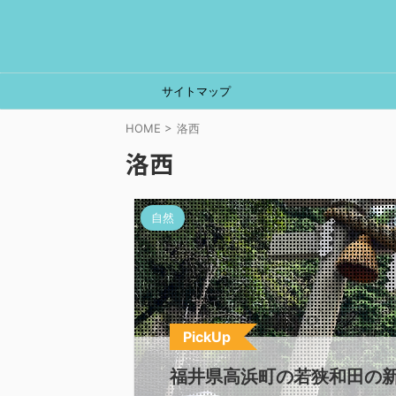
サイトマップ
HOME
>
洛西
洛西
自然
PickUp
福井県高浜町の若狭和田の