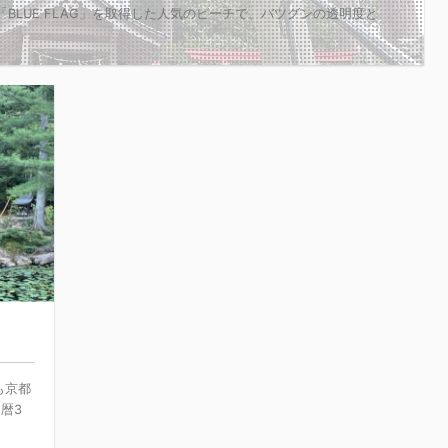
BLUE FLAG」を取得した人気のビーチで、バツグンの透明度と
!
も京都
暦3