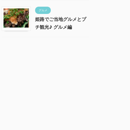
グルメ
姫路でご当地グルメとプ
チ観光♪ グルメ編