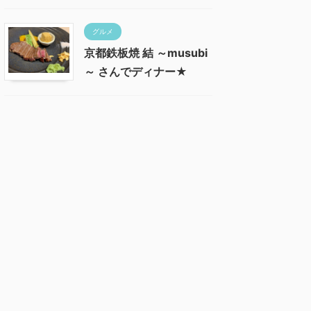
グルメ
京都鉄板焼 結 ～musubi
～ さんでディナー★