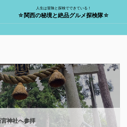
人生は冒険と探検でできている！
☆関西の秘境と絶品グルメ探検隊☆
新宮神社へ参拝