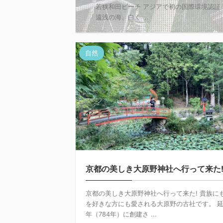
若狭和田ビーチ アジアで初の国際環境認証「
遠浅の海、白く ...
自然
京都の美しき大原野神社へ行って来た
京都の美しき大原野神社へ行って来た! 貴族に
を好きな方にも愛される大原野の古社です。 延
年（784年）に創建さ ...