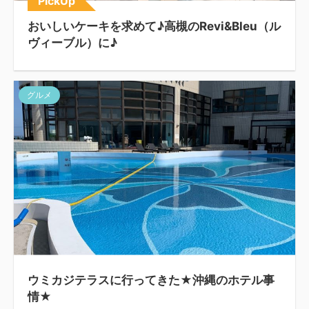
PickUp
おいしいケーキを求めて♪高槻のRevi&Bleu（ル
ヴィーブル）に♪
グルメ
ウミカジテラスに行ってきた★沖縄のホテル事
情★