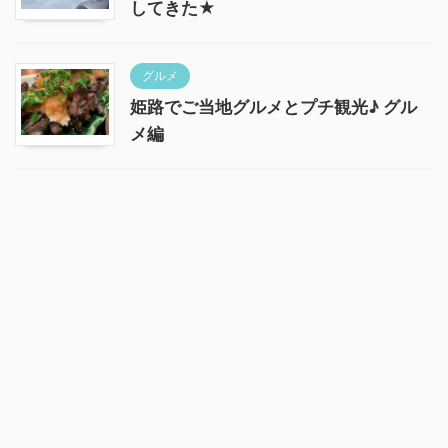
してきた★
グルメ
姫路でご当地グルメとプチ観光♪ グル
メ編