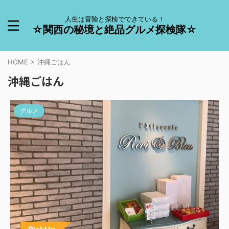
人生は冒険と探検でできている！
☆関西の秘境と絶品グルメ探検隊☆
HOME
>
沖縄ごはん
沖縄ごはん
グルメ