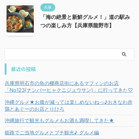
兵庫
「海の絶景と新鮮グルメ！」道の駅み
つの楽しみ方【兵庫県龍野市】
最近の投稿
兵庫県明石市の魚の棚商店街にあるマフィンのお店
「No123(ナンバーヒャクニジュウサン)」に行ってきた♡
沖縄グルメ★お腹が減っては楽しめないねっ♪おきなわ赤
鶏とあぐーのお店とりひろ
沖縄旅行で観光もグルメもお酒も満喫してきた★
姫路でご当地グルメとプチ観光♪ グルメ編