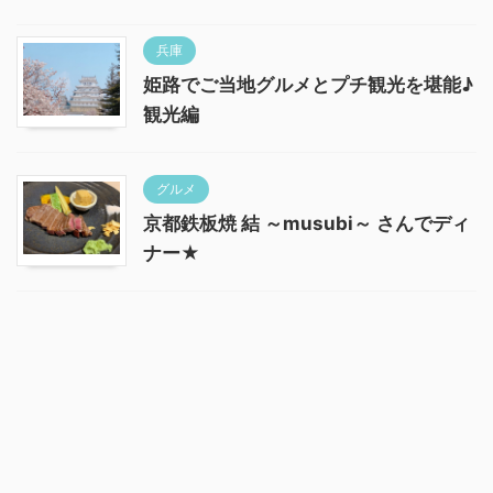
兵庫
姫路でご当地グルメとプチ観光を堪能♪
観光編
グルメ
京都鉄板焼 結 ～musubi～ さんでディ
ナー★