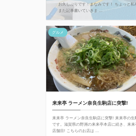
お久しぶりです！まなみです！ ちょっと私
また記事書いていきま ...
グルメ
来来亭 ラーメン奈良生駒店に突撃!
来来亭 ラーメン奈良生駒店に突撃! 来来亭の生
です。滋賀県の野洲の来来亭本店に続き、来来
店舗目! こちらのお店は ...