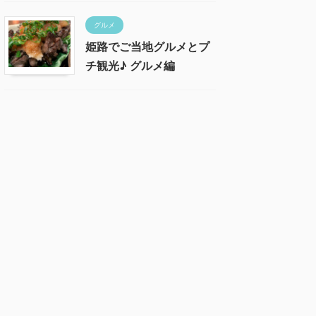
グルメ
姫路でご当地グルメとプ
チ観光♪ グルメ編