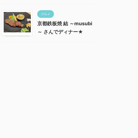
グルメ
京都鉄板焼 結 ～musubi
～ さんでディナー★