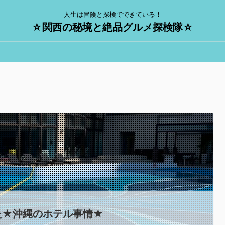
人生は冒険と探検でできている！
☆関西の秘境と絶品グルメ探検隊☆
た★沖縄のホテル事情★