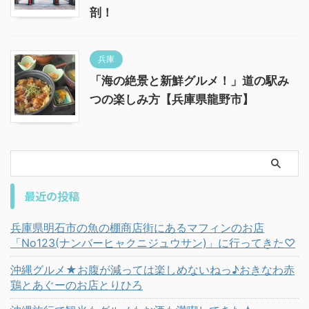
剖！
兵庫
「海の絶景と新鮮グルメ！」道の駅み
つの楽しみ方【兵庫県龍野市】
最近の投稿
兵庫県明石市の魚の棚商店街にあるマフィンのお店
「No123(ナンバーヒャクニジュウサン)」に行ってきた♡
沖縄グルメ★お腹が減っては楽しめないねっ♪おきなわ赤
鶏とあぐーのお店とりひろ