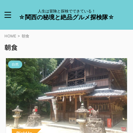
人生は冒険と探検でできている！
☆関西の秘境と絶品グルメ探検隊☆
HOME
>
朝食
朝食
自然