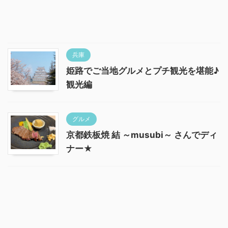
兵庫
姫路でご当地グルメとプチ観光を堪能♪
観光編
グルメ
京都鉄板焼 結 ～musubi～ さんでディ
ナー★