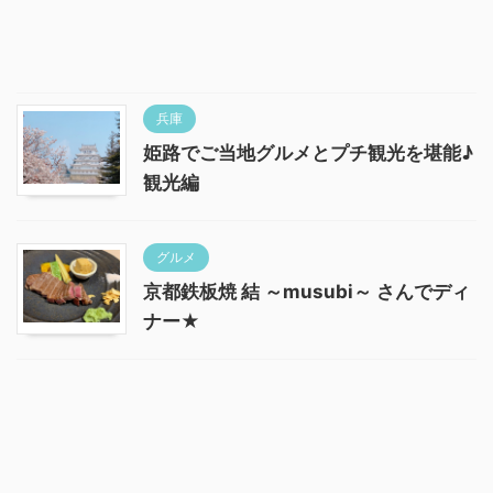
兵庫
姫路でご当地グルメとプチ観光を堪能♪
観光編
グルメ
京都鉄板焼 結 ～musubi～ さんでディ
ナー★