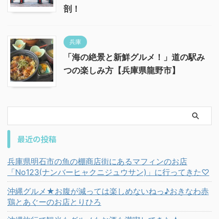
剖！
兵庫
「海の絶景と新鮮グルメ！」道の駅み
つの楽しみ方【兵庫県龍野市】
最近の投稿
兵庫県明石市の魚の棚商店街にあるマフィンのお店
「No123(ナンバーヒャクニジュウサン)」に行ってきた♡
沖縄グルメ★お腹が減っては楽しめないねっ♪おきなわ赤
鶏とあぐーのお店とりひろ