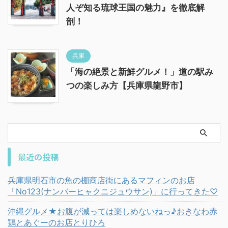
人ぞ知る琉球王国の魅力』を徹底解
剖！
兵庫
「海の絶景と新鮮グルメ！」道の駅み
つの楽しみ方【兵庫県龍野市】
最近の投稿
兵庫県明石市の魚の棚商店街にあるマフィンのお店
「No123(ナンバーヒャクニジュウサン)」に行ってきた♡
沖縄グルメ★お腹が減っては楽しめないねっ♪おきなわ赤
鶏とあぐーのお店とりひろ