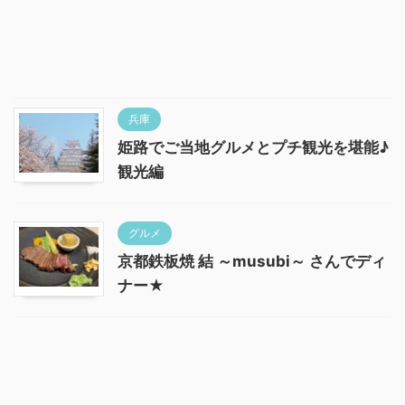
兵庫
姫路でご当地グルメとプチ観光を堪能♪
観光編
グルメ
京都鉄板焼 結 ～musubi～ さんでディ
ナー★