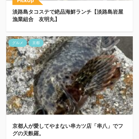
PickUp
淡路島タコステで絶品海鮮ランチ【淡路島岩屋
漁業組合 友明丸】
グルメ
京都
京都人が愛してやまない串カツ店「串八」でフ
グの天麩羅。