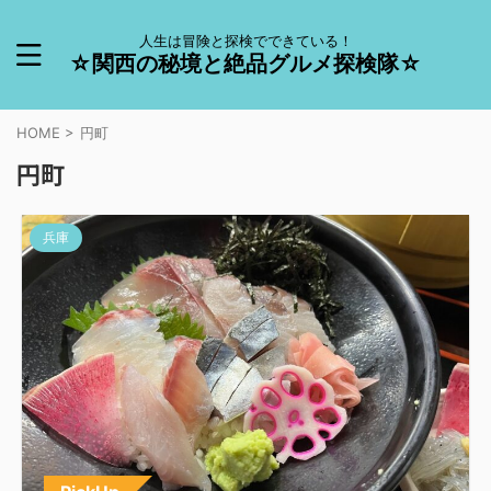
人生は冒険と探検でできている！
☆関西の秘境と絶品グルメ探検隊☆
HOME
>
円町
円町
兵庫