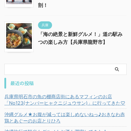
剖！
兵庫
「海の絶景と新鮮グルメ！」道の駅み
つの楽しみ方【兵庫県龍野市】
最近の投稿
兵庫県明石市の魚の棚商店街にあるマフィンのお店
「No123(ナンバーヒャクニジュウサン)」に行ってきた♡
沖縄グルメ★お腹が減っては楽しめないねっ♪おきなわ赤
鶏とあぐーのお店とりひろ