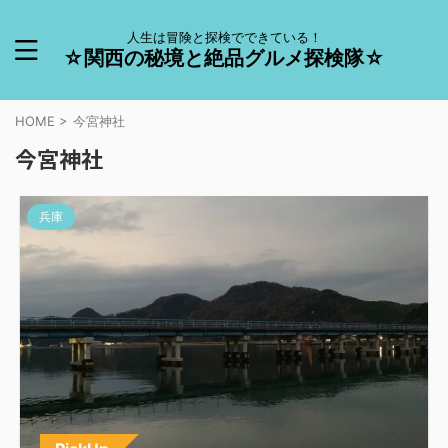
人生は冒険と探検でできている！
☆関西の秘境と絶品グルメ探検隊☆
HOME
>
今宮神社
今宮神社
兵庫