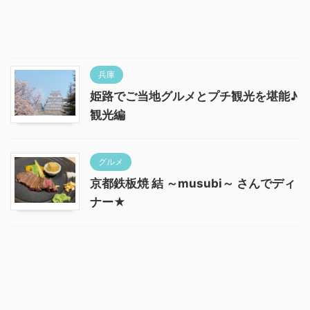
兵庫
姫路でご当地グルメとプチ観光を堪能♪
観光編
グルメ
京都鉄板焼 結 ～musubi～ さんでディ
ナー★