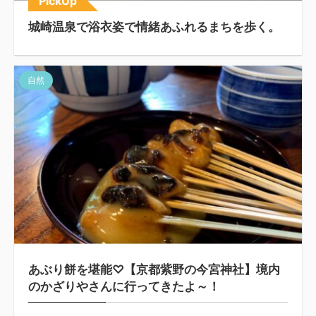
PickUp
城崎温泉で浴衣姿で情緒あふれるまちを歩く。
自然
あぶり餅を堪能♡【京都紫野の今宮神社】境内
のかざりやさんに行ってきたよ～！