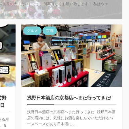
編集長の大（だい）です。何卒宜しくお願い致します！ 私はウェ
グルメ
京都
竹野
浅野日本酒店の京都店へまた行ってきた!
1日
浅野日本酒店の京都店へまた行ってきた! 浅野日本酒
店の店内には、気軽にお酒を楽しんでいただけるバ
ある屋
ースペースがあり日本酒に ...
 8