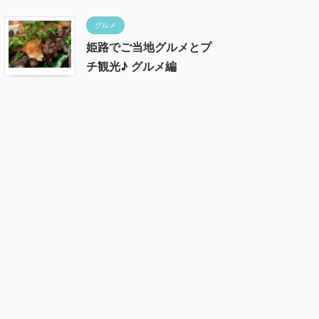
グルメ
姫路でご当地グルメとプ
チ観光♪ グルメ編