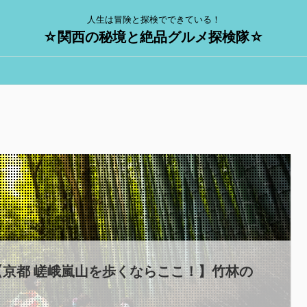
人生は冒険と探検でできている！
☆関西の秘境と絶品グルメ探検隊☆
京都 嵯峨嵐山を歩くならここ！】竹林の