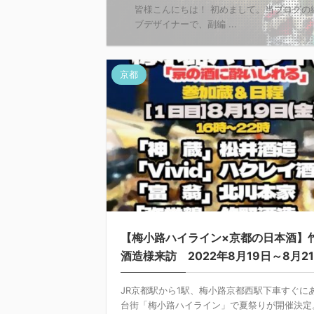
皆様こんにちは！ 初めまして。当ブログの
ブデザイナーで、副編 ...
京都
【梅小路ハイライン×京都の日本酒】
酒造様来訪 2022年8月19日～8月2
JR京都駅から1駅、梅小路京都西駅下車すぐに
台街「梅小路ハイライン」で夏祭りが開催決定。