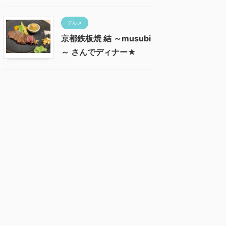
グルメ
京都鉄板焼 結 ～musubi
～ さんでディナー★