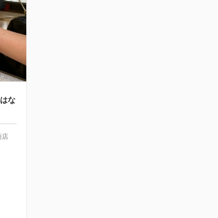
 はな
商店
道