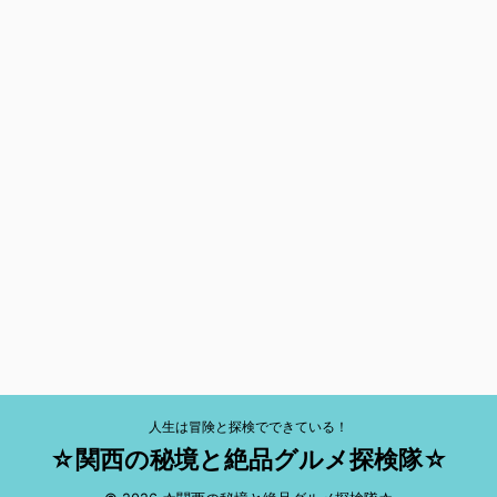
人生は冒険と探検でできている！
☆関西の秘境と絶品グルメ探検隊☆