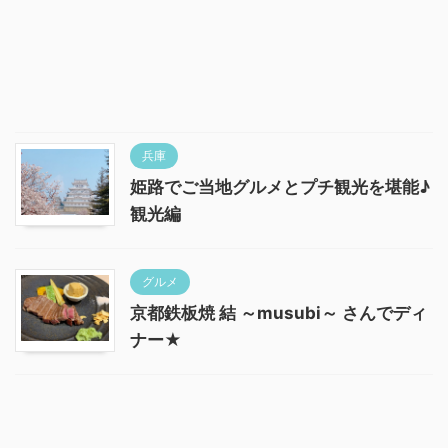
兵庫
姫路でご当地グルメとプチ観光を堪能♪
観光編
グルメ
京都鉄板焼 結 ～musubi～ さんでディ
ナー★