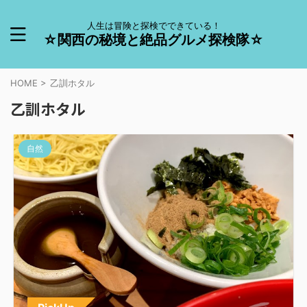
人生は冒険と探検でできている！
☆関西の秘境と絶品グルメ探検隊☆
HOME
>
乙訓ホタル
乙訓ホタル
自然