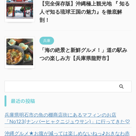
【完全保存版】沖縄極上観光地 『 知る
人ぞ知る琉球王国の魅力』を徹底解
剖！
兵庫
「海の絶景と新鮮グルメ！」道の駅み
つの楽しみ方【兵庫県龍野市】
最近の投稿
兵庫県明石市の魚の棚商店街にあるマフィンのお店
「No123(ナンバーヒャクニジュウサン)」に行ってきた♡
沖縄グルメ★お腹が減っては楽しめないねっ♪おきなわ赤