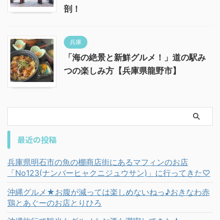
剖！
兵庫
「海の絶景と新鮮グルメ！」道の駅み
つの楽しみ方【兵庫県龍野市】
最近の投稿
兵庫県明石市の魚の棚商店街にあるマフィンのお店
「No123(ナンバーヒャクニジュウサン)」に行ってきた♡
沖縄グルメ★お腹が減っては楽しめないねっ♪おきなわ赤
鶏とあぐーのお店とりひろ