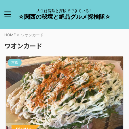
人生は冒険と探検でできている！
☆関西の秘境と絶品グルメ探検隊☆
HOME
>
ワオンカード
ワオンカード
京都