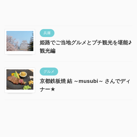
兵庫
姫路でご当地グルメとプチ観光を堪能♪
観光編
グルメ
京都鉄板焼 結 ～musubi～ さんでディ
ナー★