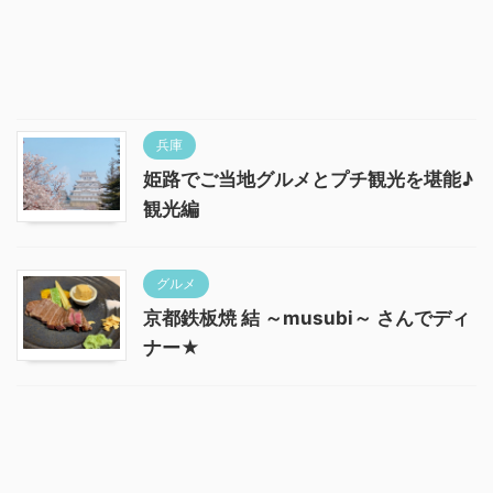
兵庫
姫路でご当地グルメとプチ観光を堪能♪
観光編
グルメ
京都鉄板焼 結 ～musubi～ さんでディ
ナー★