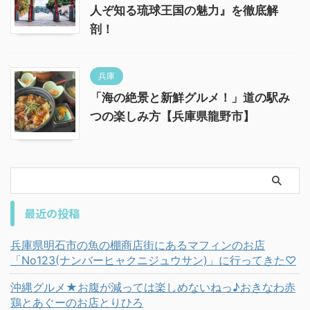
人ぞ知る琉球王国の魅力』を徹底解
剖！
兵庫
「海の絶景と新鮮グルメ！」道の駅み
つの楽しみ方【兵庫県龍野市】
最近の投稿
兵庫県明石市の魚の棚商店街にあるマフィンのお店
「No123(ナンバーヒャクニジュウサン)」に行ってきた♡
沖縄グルメ★お腹が減っては楽しめないねっ♪おきなわ赤
鶏とあぐーのお店とりひろ