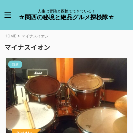
人生は冒険と探検でできている！
☆関西の秘境と絶品グルメ探検隊☆
HOME
>
マイナスイオン
マイナスイオン
自然