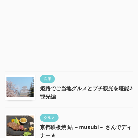
兵庫
姫路でご当地グルメとプチ観光を堪能♪
観光編
グルメ
京都鉄板焼 結 ～musubi～ さんでディ
ナー★