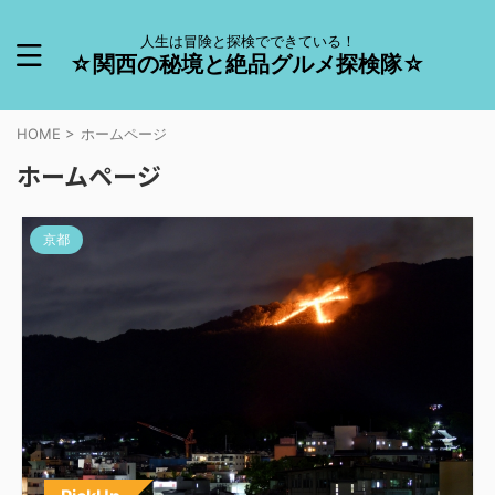
人生は冒険と探検でできている！
☆関西の秘境と絶品グルメ探検隊☆
HOME
>
ホームページ
ホームページ
京都