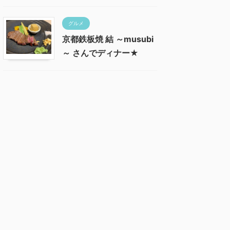
グルメ
京都鉄板焼 結 ～musubi
～ さんでディナー★