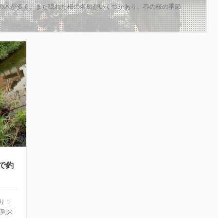
桜の木が多く、また隠れた桜の名所がいくつかあり、春の桜の季節
で釣
り！
節到来