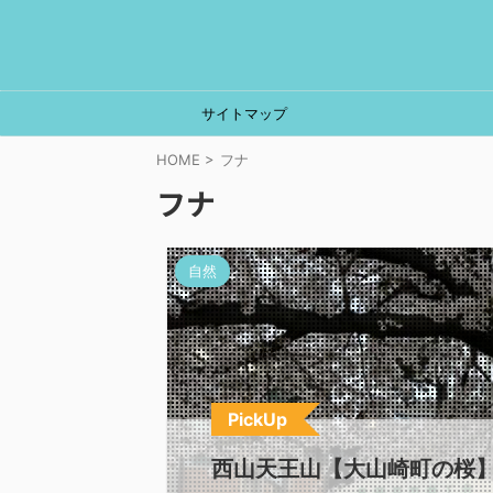
サイトマップ
HOME
>
フナ
フナ
自然
PickUp
西山天王山【大山崎町の桜