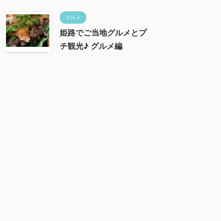
グルメ
姫路でご当地グルメとプ
チ観光♪ グルメ編