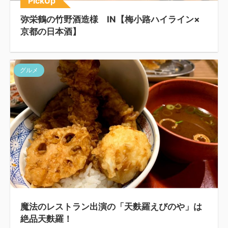
PickUp
弥栄鶴の竹野酒造様 IN【梅小路ハイライン×
京都の日本酒】
グルメ
魔法のレストラン出演の「天麩羅えびのや」は
絶品天麩羅！