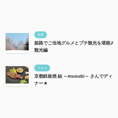
兵庫
姫路でご当地グルメとプチ観光を堪能♪
観光編
グルメ
京都鉄板焼 結 ～musubi～ さんでディ
ナー★