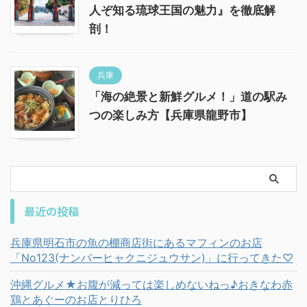
人ぞ知る琉球王国の魅力』を徹底解
剖！
兵庫
「海の絶景と新鮮グルメ！」道の駅み
つの楽しみ方【兵庫県龍野市】
最近の投稿
兵庫県明石市の魚の棚商店街にあるマフィンのお店
「No123(ナンバーヒャクニジュウサン)」に行ってきた♡
沖縄グルメ★お腹が減っては楽しめないねっ♪おきなわ赤
鶏とあぐーのお店とりひろ