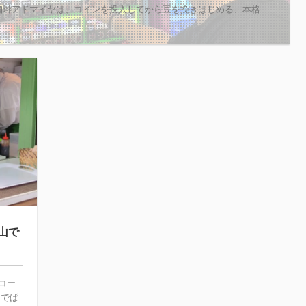
珈琲アドマイヤは、コインを投入してから豆を挽きはじめる、本格
山で
コー
山でぱ