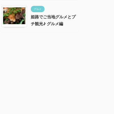
グルメ
姫路でご当地グルメとプ
チ観光♪ グルメ編