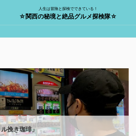
人生は冒険と探検でできている！
☆関西の秘境と絶品グルメ探検隊☆
ミル挽き珈琲」