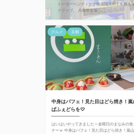
トーヨーベンディング独自開発のミル挽き
ドリップ。 兵庫県宝塚 ...
グルメ
京都
中身はパフェ！見た目はどら焼き！嵐
ぱふぇどらを♡
はいはいやってきました～金曜日のまなみの食
ナーｗ 中身はパフェ！見た目はどら焼き！嵐