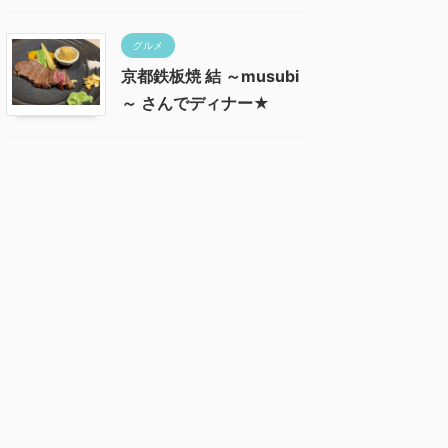
グルメ
京都鉄板焼 結 ～musubi
～ さんでディナー★