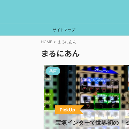
サイトマップ
HOME
>
まるにあん
まるにあん
兵庫
PickUp
宝塚インターで世界初の「