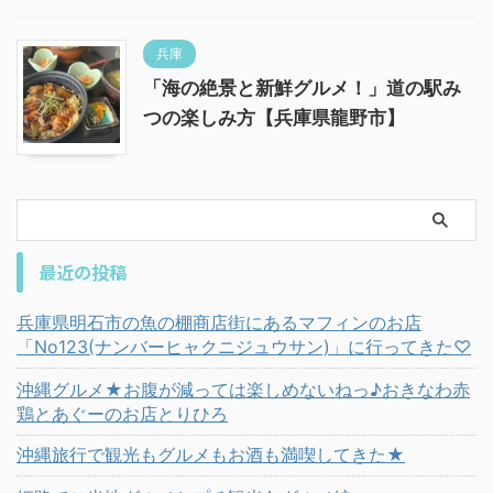
兵庫
「海の絶景と新鮮グルメ！」道の駅み
つの楽しみ方【兵庫県龍野市】
最近の投稿
兵庫県明石市の魚の棚商店街にあるマフィンのお店
「No123(ナンバーヒャクニジュウサン)」に行ってきた♡
沖縄グルメ★お腹が減っては楽しめないねっ♪おきなわ赤
鶏とあぐーのお店とりひろ
沖縄旅行で観光もグルメもお酒も満喫してきた★