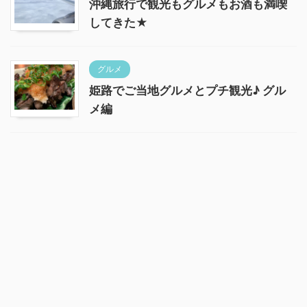
沖縄旅行で観光もグルメもお酒も満喫
してきた★
グルメ
姫路でご当地グルメとプチ観光♪ グル
メ編