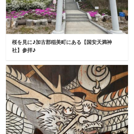
桜を見に♪加古郡稲美町にある【国安天満神
社】参拝♪